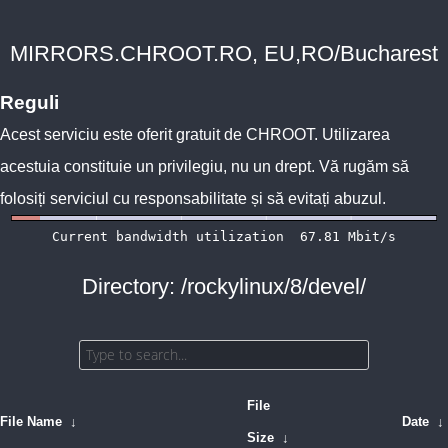
MIRRORS.CHROOT.RO, EU,RO/Bucharest
Reguli
Acest serviciu este oferit gratuit de
CHROOT
. Utilizarea
acestuia constituie un privilegiu, nu un drept. Vă rugăm să
folosiți serviciul cu responsabilitate și să evitați abuzul.
Directory: /rockylinux/8/devel/
File
File Name
↓
Date
↓
Size
↓