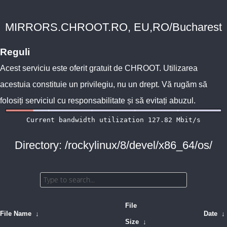
MIRRORS.CHROOT.RO, EU,RO/Bucharest
Reguli
Acest serviciu este oferit gratuit de
CHROOT
. Utilizarea
acestuia constituie un privilegiu, nu un drept. Vă rugăm să
folosiți serviciul cu responsabilitate și să evitați abuzul.
Directory: /rockylinux/8/devel/x86_64/os/
File
File Name
↓
Date
↓
Size
↓