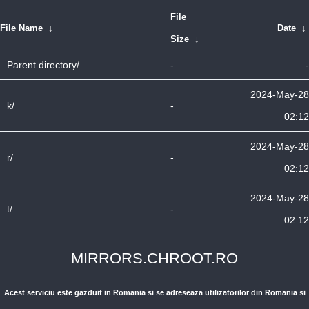
File
File Name
↓
Date
↓
Size
↓
Parent directory/
-
-
2024-May-28
k/
-
02:12
2024-May-28
r/
-
02:12
2024-May-28
t/
-
02:12
MIRRORS.CHROOT.RO
Acest serviciu este gazduit in Romania si se adreseaza utilizatorilor din Romania si