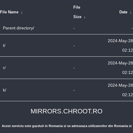
File
File Name
↓
Date
↓
Size
↓
Parent directory/
-
-
2024-May-28
t/
-
02:12
2024-May-28
r/
-
02:12
2024-May-28
k/
-
02:12
MIRRORS.CHROOT.RO
Acest serviciu este gazduit in Romania si se adreseaza utilizatorilor din Romania si