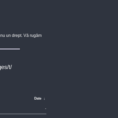
u, nu un drept. Vă rugăm
es/t/
Date
↓
-