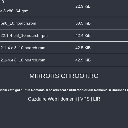
n-0-
22.9 KiB
.el8.x86_64.rpm
-4.el8_10.noarch.rpm
39.5 KiB
2.22.1-4.el8_10.noarch.rpm
42.4 KiB
.22.1-4.el8_10.noarch.rpm
42.5 KiB
.22.1-4.el8_10.noarch.rpm
42.9 KiB
MIRRORS.CHROOT.RO
viciu este gazduit in Romania si se adreseaza utilizatorilor din Romania si Uniunea 
Gazduire Web
|
domenii
|
VPS
|
LIR