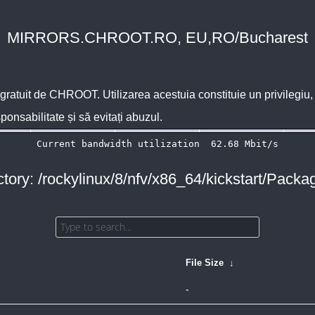
MIRRORS.CHROOT.RO, EU,RO/Bucharest
 gratuit de
CHROOT
. Utilizarea acestuia constituie un privilegi
sponsabilitate și să evitați abuzul.
ctory: /rockylinux/8/nfv/x86_64/kickstart/Packag
File Size
↓
-