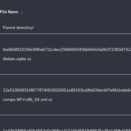
File Name
↓
Parent directory/
0ad668010194c996ab711cdec23466593436b6fefc0a0b372393d73c
filelists.sqlite.xz
12e510b58310f877874f410022651a80163ca9fa53decbf7e8fd1ede64
comps-NFV.x86_64.xml.xz
1e43b33955a60b4652c0e369aa411246d6819df8625a35c1d5fbd1684