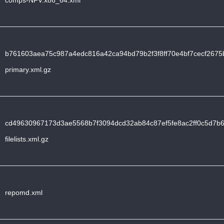
comps-NFV.x86_64.xml
b761603aea75c987a4edc816a42ca94bd79b2f3f8ff70e4bf7cecf2675
primary.xml.gz
cd49630967173d3ae5568b7f3094dcd32ab84c87ef5fe8ac2ff0c5d7b6
filelists.xml.gz
repomd.xml