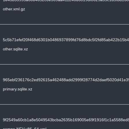
other.xml.gz
5c5b71efef20f468d6301b0486937899fd76d8bdc5f2fd85ab422b15b4
other.sqlite.xz
965ebf236176c2ed92615a462488add2999f28774d2daef5020d41e3
primary.sqlite.xz
9f2549a60cb1a8e5049543bcba2635b169005e69f1916f1c1a5588ed8