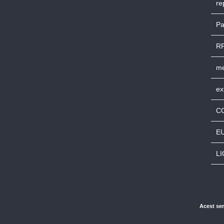
re
Pa
RP
me
ex
C
E
L
Acest ser