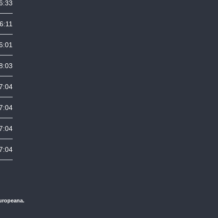
6:33
6:11
6:01
8:03
7:04
7:04
7:04
7:04
Europeana.