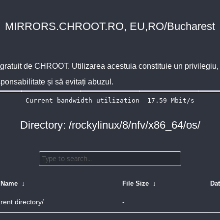
MIRRORS.CHROOT.RO, EU,RO/Bucharest
 gratuit de
CHROOT
. Utilizarea acestuia constituie un privilegi
sponsabilitate și să evitați abuzul.
Directory: /rockylinux/8/nfv/x86_64/os/
e Name
↓
File Size
↓
Da
rent directory/
-