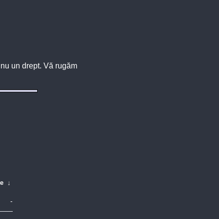
u, nu un drept. Vă rugăm
te
↓
-