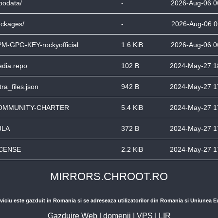
podata/
-
2026-Aug-06 0
ckages/
-
2026-Aug-06 0
M-GPG-KEY-rockyofficial
1.6 KiB
2026-Aug-06 0
dia.repo
102 B
2024-May-27 1
tra_files.json
942 B
2024-May-27 1
OMMUNITY-CHARTER
5.4 KiB
2024-May-27 1
ULA
372 B
2024-May-27 1
ICENSE
2.2 KiB
2024-May-27 1
MIRRORS.CHROOT.RO
viciu este gazduit in Romania si se adreseaza utilizatorilor din Romania si Uniunea 
Gazduire Web
|
domenii
|
VPS
|
LIR