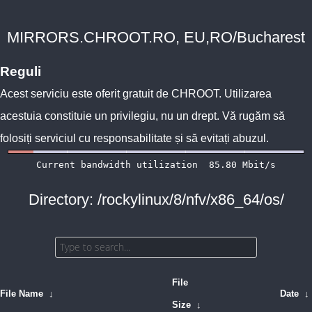
MIRRORS.CHROOT.RO, EU,RO/Bucharest
Reguli
Acest serviciu este oferit gratuit de
CHROOT
. Utilizarea
acestuia constituie un privilegiu, nu un drept. Vă rugăm să
folosiți serviciul cu responsabilitate și să evitați abuzul.
Directory: /rockylinux/8/nfv/x86_64/os/
File
File Name
↓
Date
↓
Size
↓