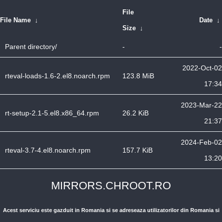
File
File Name
↓
Date
↓
Size
↓
Parent directory/
-
-
2022-Oct-02
rteval-loads-1.6-2.el8.noarch.rpm
123.8 MiB
17:34
2023-Mar-22
rt-setup-2.1-5.el8.x86_64.rpm
26.2 KiB
21:37
2024-Feb-02
rteval-3.7-4.el8.noarch.rpm
157.7 KiB
13:20
MIRRORS.CHROOT.RO
Acest serviciu este gazduit in Romania si se adreseaza utilizatorilor din Romania si