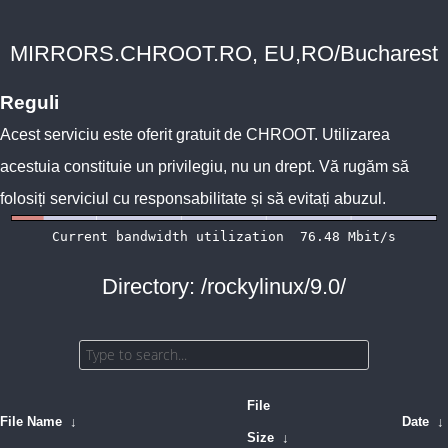
MIRRORS.CHROOT.RO, EU,RO/Bucharest
Reguli
Acest serviciu este oferit gratuit de
CHROOT
. Utilizarea
acestuia constituie un privilegiu, nu un drept. Vă rugăm să
folosiți serviciul cu responsabilitate și să evitați abuzul.
Directory: /rockylinux/9.0/
File
File Name
↓
Date
↓
Size
↓