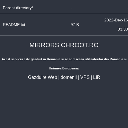
Parent directory/
-
-
2022-Dec-16
README.txt
97 B
03:30
MIRRORS.CHROOT.RO
Acest serviciu este gazduit in Romania si se adreseaza utilizatorilor din Romania si
Uniunea Europeana.
Gazduire Web
|
domenii
|
VPS
|
LIR