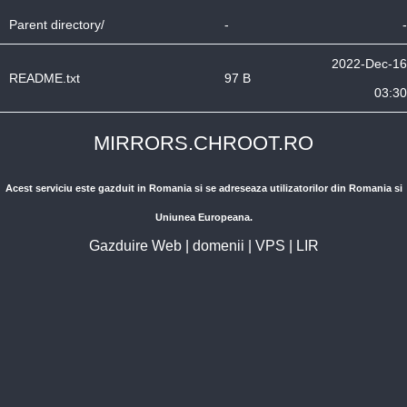
Parent directory/
-
-
2022-Dec-16
README.txt
97 B
03:30
MIRRORS.CHROOT.RO
Acest serviciu este gazduit in Romania si se adreseaza utilizatorilor din Romania si
Uniunea Europeana.
Gazduire Web
|
domenii
|
VPS
|
LIR