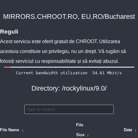
MIRRORS.CHROOT.RO, EU,RO/Bucharest
Reguli
Acest serviciu este oferit gratuit de
CHROOT
. Utilizarea
acestuia constituie un privilegiu, nu un drept. Vă rugăm să
folosiți serviciul cu responsabilitate și să evitați abuzul.
Directory: /rockylinux/9.0/
File
File Name
↓
Date
↓
Size
↓