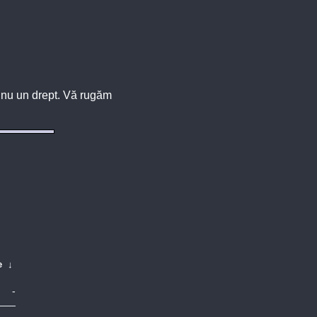
u, nu un drept. Vă rugăm
e
↓
-