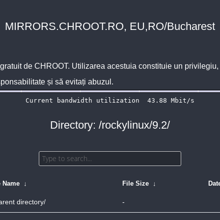
MIRRORS.CHROOT.RO, EU,RO/Bucharest
 gratuit de
CHROOT
. Utilizarea acestuia constituie un privilegi
sponsabilitate și să evitați abuzul.
Directory: /rockylinux/9.2/
e Name
↓
File Size
↓
Dat
arent directory/
-