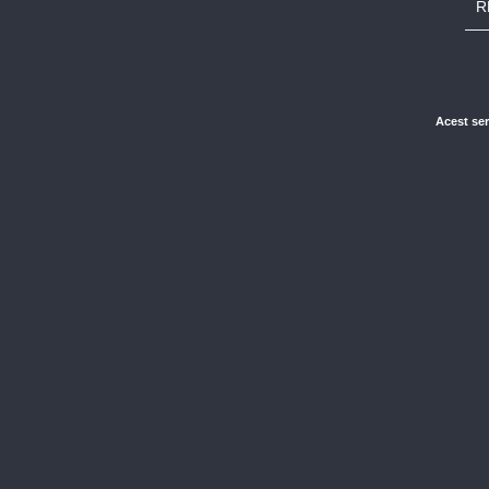
R
Acest ser