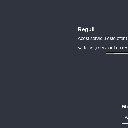
Reguli
Acest serviciu este oferit
să folosiți serviciul cu re
Fil
P