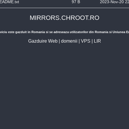
EADME.txt
97 B
2023-Nov-20 2
MIRRORS.CHROOT.RO
viciu este gazduit in Romania si se adreseaza utilizatorilor din Romania si Uniunea 
Gazduire Web
|
domenii
|
VPS
|
LIR