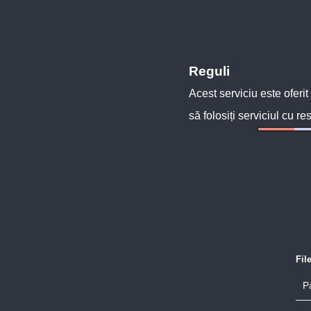
Reguli
Acest serviciu este oferit
să folosiți serviciul cu re
Fil
P