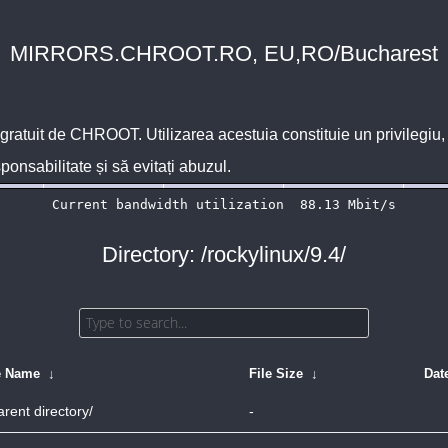
MIRRORS.CHROOT.RO, EU,RO/Bucharest
 gratuit de
CHROOT
. Utilizarea acestuia constituie un privilegi
sponsabilitate și să evitați abuzul.
Directory: /rockylinux/9.4/
e Name
↓
File Size
↓
Dat
arent directory/
-