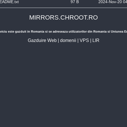
EADME.txt
97 B
2024-Nov-20 0
MIRRORS.CHROOT.RO
viciu este gazduit in Romania si se adreseaza utilizatorilor din Romania si Uniunea 
Gazduire Web
|
domenii
|
VPS
|
LIR