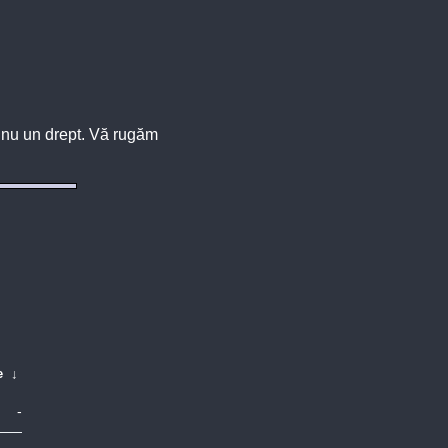
u, nu un drept. Vă rugăm
e
↓
-