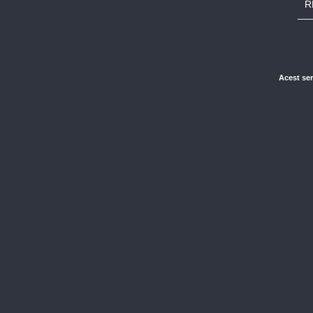
R
Acest ser