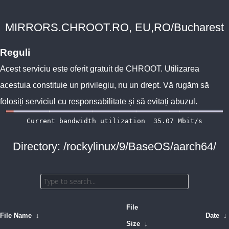
MIRRORS.CHROOT.RO, EU,RO/Bucharest
Reguli
Acest serviciu este oferit gratuit de
CHROOT
. Utilizarea
acestuia constituie un privilegiu, nu un drept. Vă rugăm să
folosiți serviciul cu responsabilitate și să evitați abuzul.
Directory: /rockylinux/9/BaseOS/aarch64/
File
File Name
↓
Date
↓
Size
↓