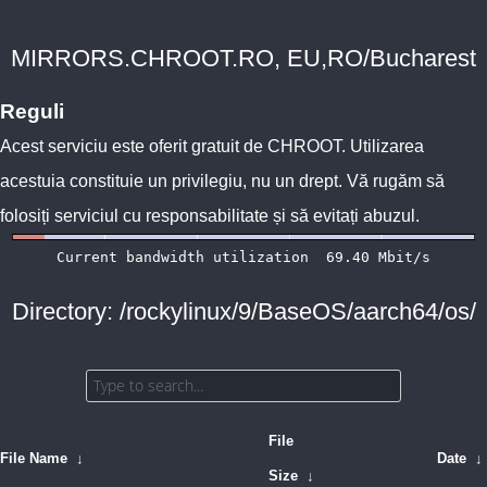
MIRRORS.CHROOT.RO, EU,RO/Bucharest
Reguli
Acest serviciu este oferit gratuit de
CHROOT
. Utilizarea
acestuia constituie un privilegiu, nu un drept. Vă rugăm să
folosiți serviciul cu responsabilitate și să evitați abuzul.
Directory: /rockylinux/9/BaseOS/aarch64/os/
File
File Name
↓
Date
↓
Size
↓