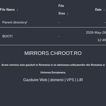
File
File Name
↓
Date
↓
Size
↓
Parent directory/
-
-
2026-May-26
BOOT/
-
12:49
MIRRORS.CHROOT.RO
Acest serviciu este gazduit in Romania si se adreseaza utilizatorilor din Romania si
Uniunea Europeana.
Gazduire Web
|
domenii
|
VPS
|
LIR