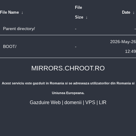
File
File Name
↓
Date
↓
Size
↓
Parent directory/
-
-
2026-May-26
BOOT/
-
12:49
MIRRORS.CHROOT.RO
Acest serviciu este gazduit in Romania si se adreseaza utilizatorilor din Romania si
Uniunea Europeana.
Gazduire Web
|
domenii
|
VPS
|
LIR