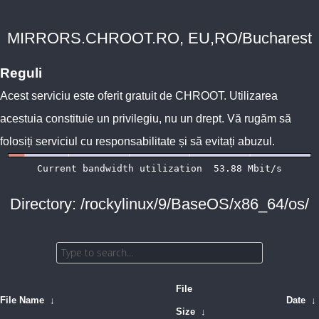
MIRRORS.CHROOT.RO, EU,RO/Bucharest
Reguli
Acest serviciu este oferit gratuit de
CHROOT
. Utilizarea
acestuia constituie un privilegiu, nu un drept. Vă rugăm să
folosiți serviciul cu responsabilitate și să evitați abuzul.
Directory: /rockylinux/9/BaseOS/x86_64/os/
File
File Name
↓
Date
↓
Size
↓