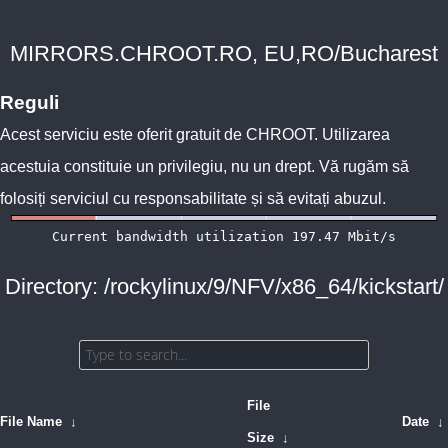
MIRRORS.CHROOT.RO, EU,RO/Bucharest
Reguli
Acest serviciu este oferit gratuit de
CHROOT
. Utilizarea
acestuia constituie un privilegiu, nu un drept. Vă rugăm să
folosiți serviciul cu responsabilitate și să evitați abuzul.
Directory: /rockylinux/9/NFV/x86_64/kickstart/
File
File Name
↓
Date
↓
Size
↓