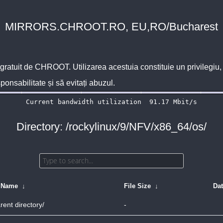
MIRRORS.CHROOT.RO, EU,RO/Bucharest
 gratuit de
CHROOT
. Utilizarea acestuia constituie un privilegi
sponsabilitate și să evitați abuzul.
Directory: /rockylinux/9/NFV/x86_64/os/
e Name
↓
File Size
↓
Da
rent directory/
-