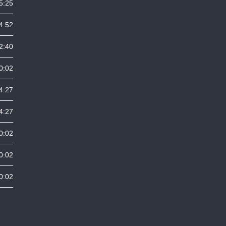
5:25
4:52
2:40
0:02
4:27
4:27
0:02
0:02
0:02