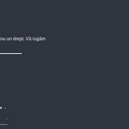
u, nu un drept. Vă rugăm
te
↓
-