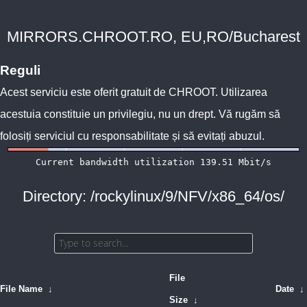
MIRRORS.CHROOT.RO, EU,RO/Bucharest
Reguli
Acest serviciu este oferit gratuit de
CHROOT
. Utilizarea
acestuia constituie un privilegiu, nu un drept. Vă rugăm să
folosiți serviciul cu responsabilitate și să evitați abuzul.
Directory: /rockylinux/9/NFV/x86_64/os/
File
File Name
↓
Date
↓
Size
↓