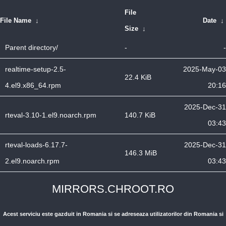
File
File Name
↓
Date
↓
Size
↓
Parent directory/
-
-
realtime-setup-2.5-
2025-May-03
22.4 KiB
4.el9.x86_64.rpm
20:16
2025-Dec-31
rteval-3.10-1.el9.noarch.rpm
140.7 KiB
03:43
rteval-loads-6.17.7-
2025-Dec-31
146.3 MiB
2.el9.noarch.rpm
03:43
MIRRORS.CHROOT.RO
Acest serviciu este gazduit in Romania si se adreseaza utilizatorilor din Romania si