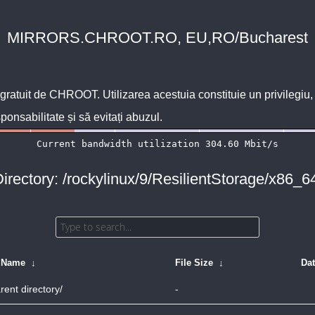
MIRRORS.CHROOT.RO, EU,RO/Bucharest
 gratuit de
CHROOT
. Utilizarea acestuia constituie un privilegi
sponsabilitate și să evitați abuzul.
irectory: /rockylinux/9/ResilientStorage/x86_6
e Name
↓
File Size
↓
Da
rent directory/
-