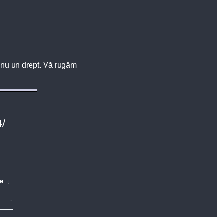
u, nu un drept. Vă rugăm
4/
te
↓
-