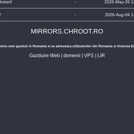
ckstart/
-
2026-May-26 1
/
-
2026-Aug-04 1
MIRRORS.CHROOT.RO
viciu este gazduit in Romania si se adreseaza utilizatorilor din Romania si Uniunea 
Gazduire Web
|
domenii
|
VPS
|
LIR