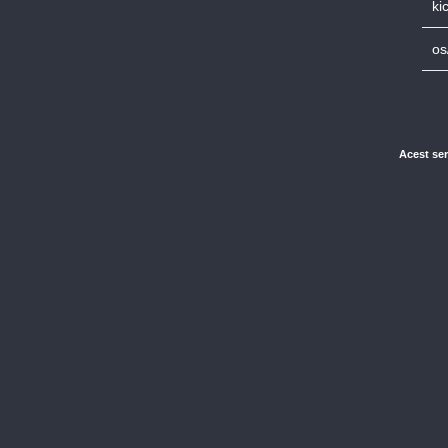
ki
os
Acest ser