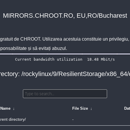
MIRRORS.CHROOT.RO, EU,RO/Bucharest
 gratuit de
CHROOT
. Utilizarea acestuia constituie un privilegi
sponsabilitate și să evitați abuzul.
rectory: /rockylinux/9/ResilientStorage/x86_64/
e Name
↓
File Size
↓
Da
rent directory/
-