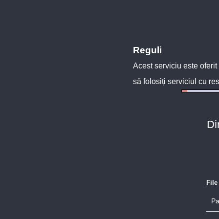
Reguli
Acest serviciu este oferit
să folosiți serviciul cu re
Di
Fil
Pa