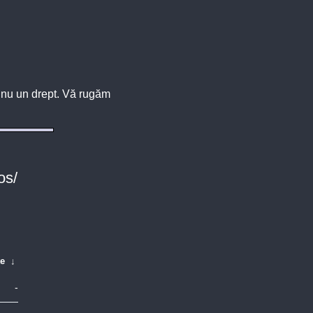
u, nu un drept. Vă rugăm
os/
te
↓
-