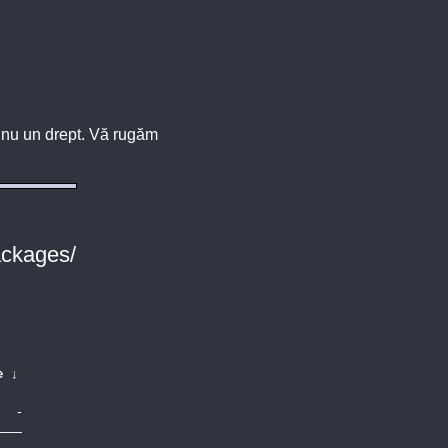
u, nu un drept. Vă rugăm
ackages/
e
↓
-