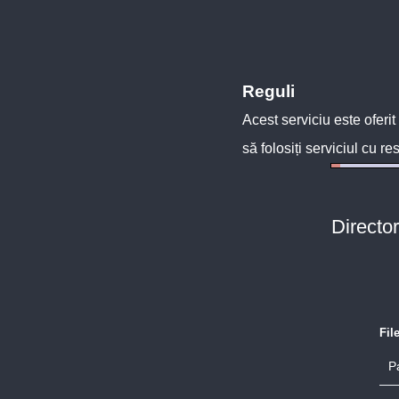
Reguli
Acest serviciu este oferit
să folosiți serviciul cu re
Directo
Fil
P