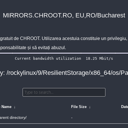
MIRRORS.CHROOT.RO, EU,RO/Bucharest
 gratuit de
CHROOT
. Utilizarea acestuia constituie un privilegi
sponsabilitate și să evitați abuzul.
ry: /rockylinux/9/ResilientStorage/x86_64/os/P
e Name
↓
File Size
↓
Dat
arent directory/
-