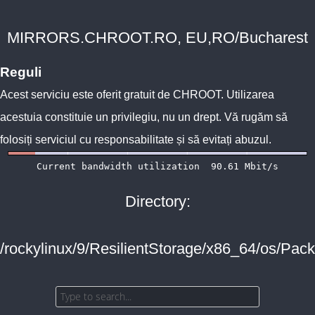
MIRRORS.CHROOT.RO, EU,RO/Bucharest
Reguli
Acest serviciu este oferit gratuit de
CHROOT
. Utilizarea
acestuia constituie un privilegiu, nu un drept. Vă rugăm să
folosiți serviciul cu responsabilitate și să evitați abuzul.
Directory:
/rockylinux/9/ResilientStorage/x86_64/os/Pac