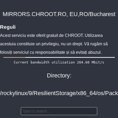
MIRRORS.CHROOT.RO, EU,RO/Bucharest
Reguli
Acest serviciu este oferit gratuit de
CHROOT
. Utilizarea
acestuia constituie un privilegiu, nu un drept. Vă rugăm să
folosiți serviciul cu responsabilitate și să evitați abuzul.
Directory:
/rockylinux/9/ResilientStorage/x86_64/os/Pac