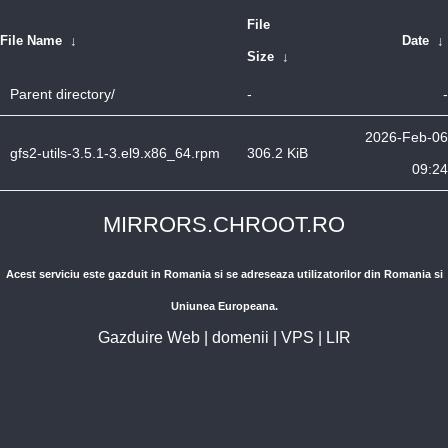
File
File Name
↓
Date
↓
Size
↓
Parent directory/
-
-
2026-Feb-06
gfs2-utils-3.5.1-3.el9.x86_64.rpm
306.2 KiB
09:24
MIRRORS.CHROOT.RO
Acest serviciu este gazduit in Romania si se adreseaza utilizatorilor din Romania si
Uniunea Europeana.
Gazduire Web
|
domenii
|
VPS
|
LIR