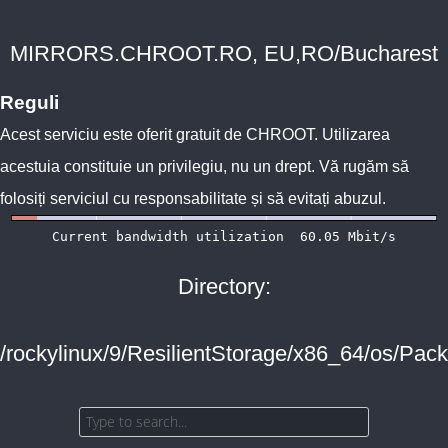
MIRRORS.CHROOT.RO, EU,RO/Bucharest
Reguli
Acest serviciu este oferit gratuit de
CHROOT
. Utilizarea
acestuia constituie un privilegiu, nu un drept. Vă rugăm să
folosiți serviciul cu responsabilitate și să evitați abuzul.
Directory:
/rockylinux/9/ResilientStorage/x86_64/os/Pac