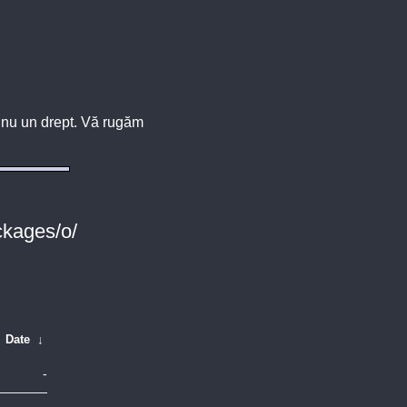
u, nu un drept. Vă rugăm
ckages/o/
Date
↓
-