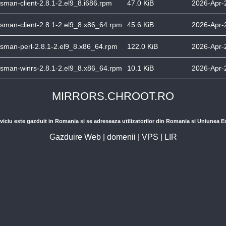
man-client-2.8.1-2.el9_8.i686.rpm
47.0 KiB
2026-Apr-
man-client-2.8.1-2.el9_8.x86_64.rpm
45.6 KiB
2026-Apr-
sman-perl-2.8.1-2.el9_8.x86_64.rpm
122.0 KiB
2026-Apr-
sman-winrs-2.8.1-2.el9_8.x86_64.rpm
10.1 KiB
2026-Apr-
MIRRORS.CHROOT.RO
viciu este gazduit in Romania si se adreseaza utilizatorilor din Romania si Uniunea 
Gazduire Web
|
domenii
|
VPS
|
LIR