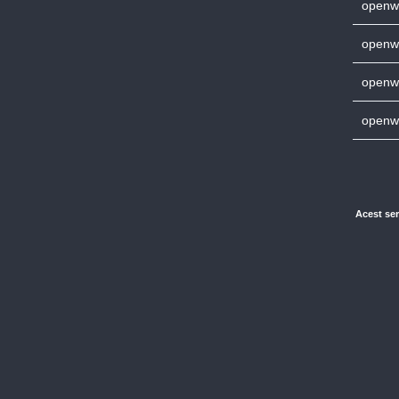
openws
openws
openw
openw
Acest ser