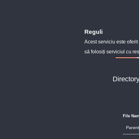
Reguli
Acest serviciu este oferit
să folosiți serviciul cu re
Director
File Na
Parent