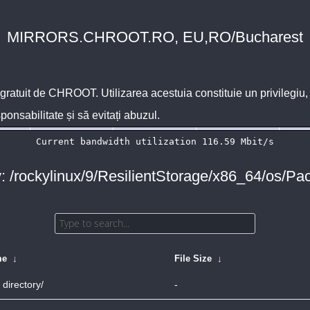
MIRRORS.CHROOT.RO, EU,RO/Bucharest
 gratuit de
CHROOT
. Utilizarea acestuia constituie un privilegi
sponsabilitate și să evitați abuzul.
y: /rockylinux/9/ResilientStorage/x86_64/os/Pa
me
↓
File Size
↓
 directory/
-