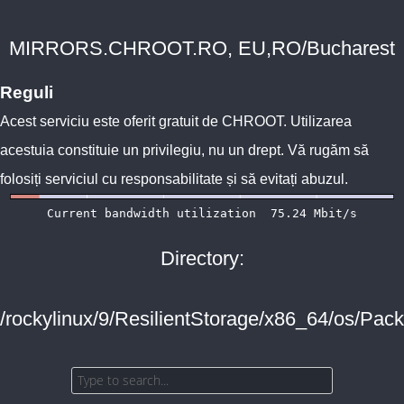
MIRRORS.CHROOT.RO, EU,RO/Bucharest
Reguli
Acest serviciu este oferit gratuit de
CHROOT
. Utilizarea
acestuia constituie un privilegiu, nu un drept. Vă rugăm să
folosiți serviciul cu responsabilitate și să evitați abuzul.
Directory:
/rockylinux/9/ResilientStorage/x86_64/os/Pac