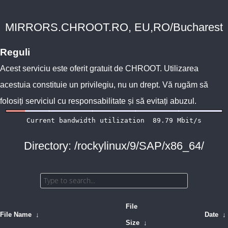
MIRRORS.CHROOT.RO, EU,RO/Bucharest
Reguli
Acest serviciu este oferit gratuit de
CHROOT
. Utilizarea
acestuia constituie un privilegiu, nu un drept. Vă rugăm să
folosiți serviciul cu responsabilitate și să evitați abuzul.
Directory: /rockylinux/9/SAP/x86_64/
File
File Name
↓
Date
↓
Size
↓