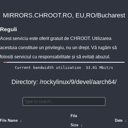
MIRRORS.CHROOT.RO, EU,RO/Bucharest
Reguli
Acest serviciu este oferit gratuit de
CHROOT
. Utilizarea
acestuia constituie un privilegiu, nu un drept. Vă rugăm să
folosiți serviciul cu responsabilitate și să evitați abuzul.
Directory: /rockylinux/9/devel/aarch64/
File
File Name
↓
Date
↓
Size
↓