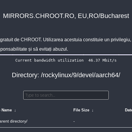
MIRRORS.CHROOT.RO, EU,RO/Bucharest
 gratuit de
CHROOT
. Utilizarea acestuia constituie un privilegi
sponsabilitate și să evitați abuzul.
Directory: /rockylinux/9/devel/aarch64/
e Name
↓
File Size
↓
Dat
arent directory/
-