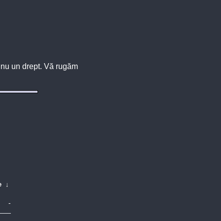
u, nu un drept. Vă rugăm
e
↓
-