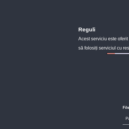
Reguli
Acest serviciu este oferit
să folosiți serviciul cu re
Fil
P