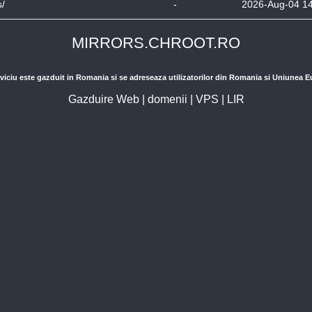
s/
-
2026-Aug-04 1
MIRRORS.CHROOT.RO
viciu este gazduit in Romania si se adreseaza utilizatorilor din Romania si Uniunea 
Gazduire Web
|
domenii
|
VPS
|
LIR