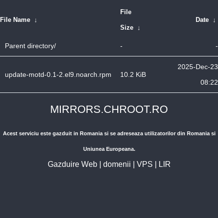
File
File Name
↓
Date
↓
Size
↓
Parent directory/
-
-
2025-Dec-23
update-motd-0.1-2.el9.noarch.rpm
10.2 KiB
08:22
MIRRORS.CHROOT.RO
Acest serviciu este gazduit in Romania si se adreseaza utilizatorilor din Romania si
Uniunea Europeana.
Gazduire Web
|
domenii
|
VPS
|
LIR