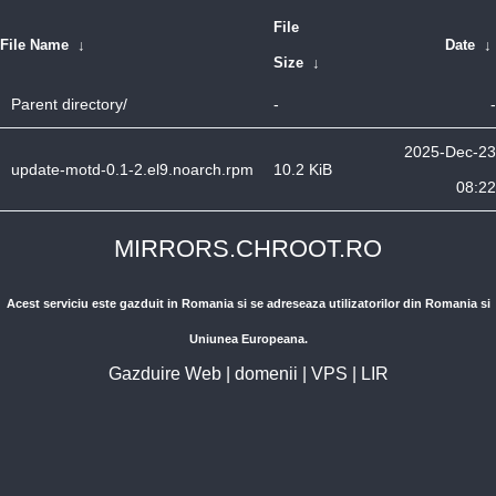
File
File Name
↓
Date
↓
Size
↓
Parent directory/
-
-
2025-Dec-23
update-motd-0.1-2.el9.noarch.rpm
10.2 KiB
08:22
MIRRORS.CHROOT.RO
Acest serviciu este gazduit in Romania si se adreseaza utilizatorilor din Romania si
Uniunea Europeana.
Gazduire Web
|
domenii
|
VPS
|
LIR