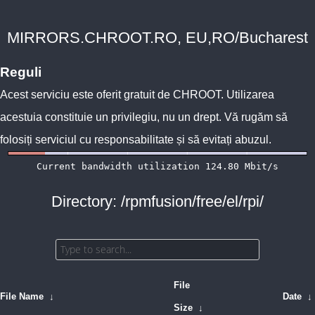
MIRRORS.CHROOT.RO, EU,RO/Bucharest
Reguli
Acest serviciu este oferit gratuit de
CHROOT
. Utilizarea
acestuia constituie un privilegiu, nu un drept. Vă rugăm să
folosiți serviciul cu responsabilitate și să evitați abuzul.
Directory: /rpmfusion/free/el/rpi/
File
File Name
↓
Date
↓
Size
↓