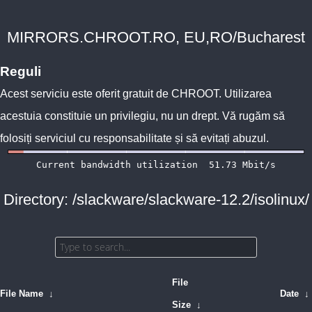
MIRRORS.CHROOT.RO, EU,RO/Bucharest
Reguli
Acest serviciu este oferit gratuit de
CHROOT
. Utilizarea
acestuia constituie un privilegiu, nu un drept. Vă rugăm să
folosiți serviciul cu responsabilitate și să evitați abuzul.
Directory: /slackware/slackware-12.2/isolinux/
File
File Name
↓
Date
↓
Size
↓