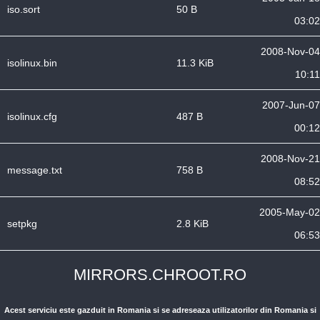
iso.sort
50 B
03:02
2008-Nov-04
isolinux.bin
11.3 KiB
10:11
2007-Jun-07
isolinux.cfg
487 B
00:12
2008-Nov-21
message.txt
758 B
08:52
2005-May-02
setpkg
2.8 KiB
06:53
MIRRORS.CHROOT.RO
Acest serviciu este gazduit in Romania si se adreseaza utilizatorilor din Romania si