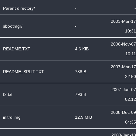
Parent directory/
-
-
2003-Mar-17
sbootmgr/
-
10:31
2008-Nov-07
README.TXT
4.6 KiB
10:11
2007-Mar-17
README_SPLIT.TXT
788 B
22:50
2007-Jun-07
f2.txt
793 B
02:12
2008-Dec-09
initrd.img
12.9 MiB
04:35
2003-Jan-18