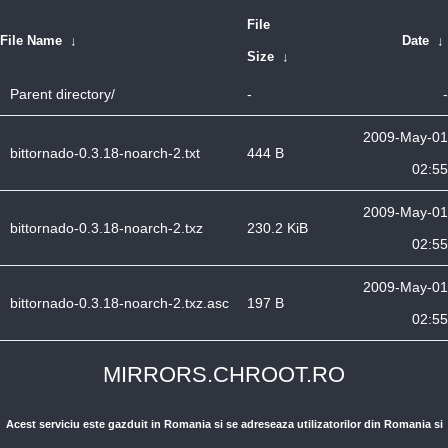
File
File Name
↓
Date
↓
Size
↓
Parent directory/
-
-
2009-May-01
bittornado-0.3.18-noarch-2.txt
444 B
02:55
2009-May-01
bittornado-0.3.18-noarch-2.txz
230.2 KiB
02:55
2009-May-01
bittornado-0.3.18-noarch-2.txz.asc
197 B
02:55
MIRRORS.CHROOT.RO
Acest serviciu este gazduit in Romania si se adreseaza utilizatorilor din Romania si