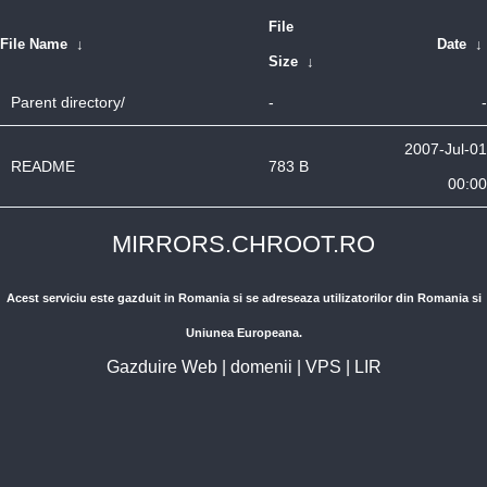
File
File Name
↓
Date
↓
Size
↓
Parent directory/
-
-
2007-Jul-01
README
783 B
00:00
MIRRORS.CHROOT.RO
Acest serviciu este gazduit in Romania si se adreseaza utilizatorilor din Romania si
Uniunea Europeana.
Gazduire Web
|
domenii
|
VPS
|
LIR