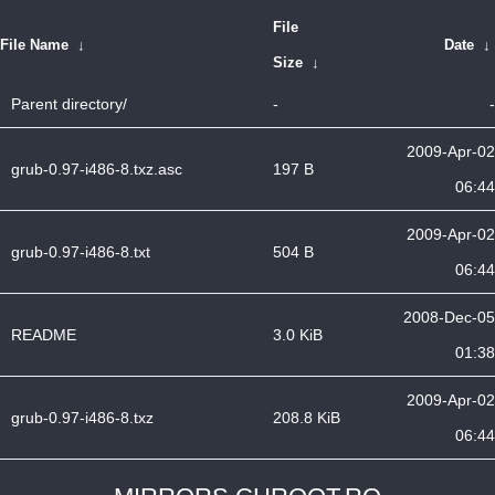
File
File Name
↓
Date
↓
Size
↓
Parent directory/
-
-
2009-Apr-02
grub-0.97-i486-8.txz.asc
197 B
06:44
2009-Apr-02
grub-0.97-i486-8.txt
504 B
06:44
2008-Dec-05
README
3.0 KiB
01:38
2009-Apr-02
grub-0.97-i486-8.txz
208.8 KiB
06:44