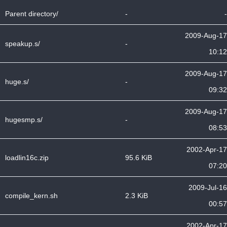
Parent directory/
-
-
2009-Aug-17
speakup.s/
-
10:12
2009-Aug-17
huge.s/
-
09:32
2009-Aug-17
hugesmp.s/
-
08:53
2002-Apr-17
loadlin16c.zip
95.6 KiB
07:20
2009-Jul-16
compile_kern.sh
2.3 KiB
00:57
2002-Apr-17