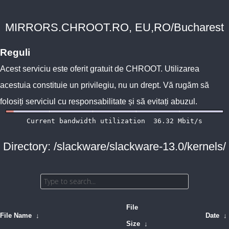
MIRRORS.CHROOT.RO, EU,RO/Bucharest
Reguli
Acest serviciu este oferit gratuit de
CHROOT
. Utilizarea
acestuia constituie un privilegiu, nu un drept. Vă rugăm să
folosiți serviciul cu responsabilitate și să evitați abuzul.
Directory: /slackware/slackware-13.0/kernels/
File
File Name
↓
Date
↓
Size
↓