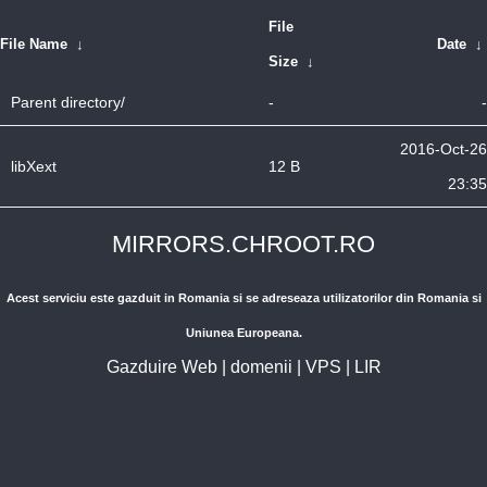
File
File Name
↓
Date
↓
Size
↓
Parent directory/
-
-
2016-Oct-26
libXext
12 B
23:35
MIRRORS.CHROOT.RO
Acest serviciu este gazduit in Romania si se adreseaza utilizatorilor din Romania si
Uniunea Europeana.
Gazduire Web
|
domenii
|
VPS
|
LIR