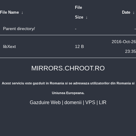
File
File Name
↓
Date
↓
Size
↓
Parent directory/
-
-
2016-Oct-26
libXext
12 B
23:35
MIRRORS.CHROOT.RO
Acest serviciu este gazduit in Romania si se adreseaza utilizatorilor din Romania si
Uniunea Europeana.
Gazduire Web
|
domenii
|
VPS
|
LIR