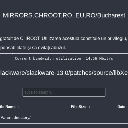
MIRRORS.CHROOT.RO, EU,RO/Bucharest
 gratuit de
CHROOT
. Utilizarea acestuia constituie un privilegi
sponsabilitate și să evitați abuzul.
/slackware/slackware-13.0/patches/source/libX
ile Name
↓
File Size
↓
Date
Parent directory/
-