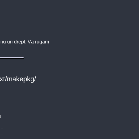
u, nu un drept. Vă rugăm
ext/makepkg/
↓
-