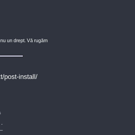
u, nu un drept. Vă rugăm
post-install/
↓
-