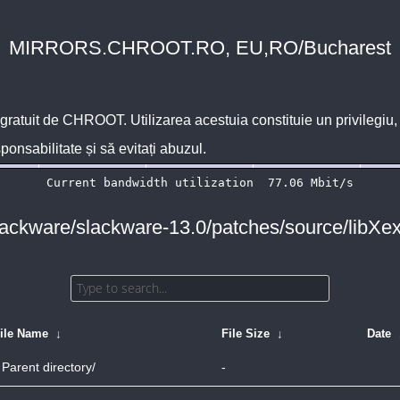
MIRRORS.CHROOT.RO, EU,RO/Bucharest
 gratuit de
CHROOT
. Utilizarea acestuia constituie un privilegi
sponsabilitate și să evitați abuzul.
slackware/slackware-13.0/patches/source/libXext/
ile Name
↓
File Size
↓
Date
Parent directory/
-