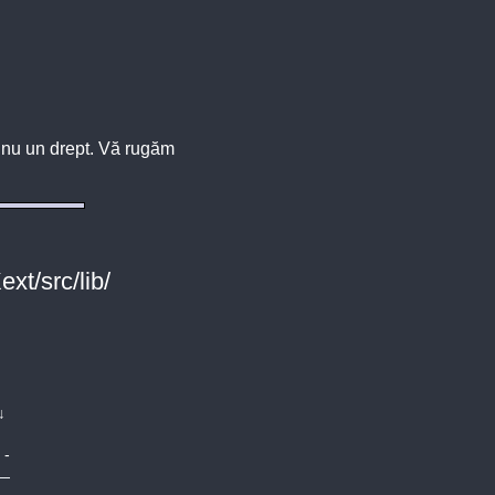
u, nu un drept. Vă rugăm
xt/src/lib/
↓
-