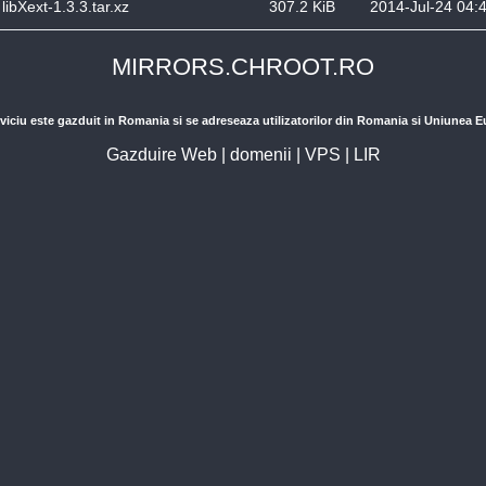
libXext-1.3.3.tar.xz
307.2 KiB
2014-Jul-24 04:
MIRRORS.CHROOT.RO
viciu este gazduit in Romania si se adreseaza utilizatorilor din Romania si Uniunea 
Gazduire Web
|
domenii
|
VPS
|
LIR