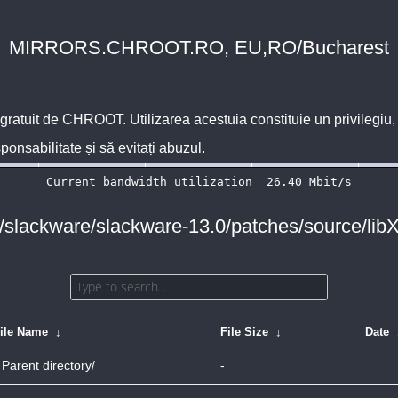
MIRRORS.CHROOT.RO, EU,RO/Bucharest
 gratuit de
CHROOT
. Utilizarea acestuia constituie un privilegi
sponsabilitate și să evitați abuzul.
 /slackware/slackware-13.0/patches/source/libXe
ile Name
↓
File Size
↓
Date
Parent directory/
-