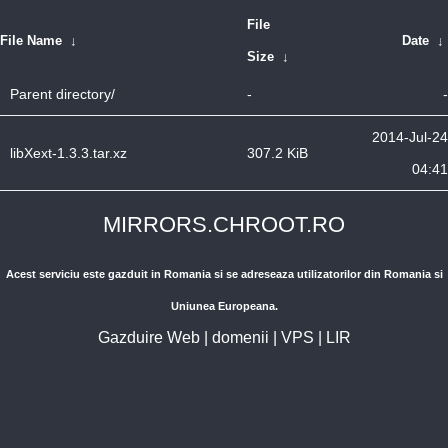
File
File Name
↓
Date
↓
Size
↓
Parent directory/
-
-
2014-Jul-24
libXext-1.3.3.tar.xz
307.2 KiB
04:41
MIRRORS.CHROOT.RO
Acest serviciu este gazduit in Romania si se adreseaza utilizatorilor din Romania si
Uniunea Europeana.
Gazduire Web
|
domenii
|
VPS
|
LIR