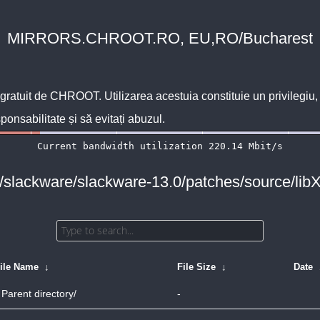
MIRRORS.CHROOT.RO, EU,RO/Bucharest
 gratuit de
CHROOT
. Utilizarea acestuia constituie un privilegi
sponsabilitate și să evitați abuzul.
 /slackware/slackware-13.0/patches/source/libXe
ile Name
↓
File Size
↓
Date
Parent directory/
-