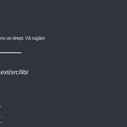
u, nu un drept. Vă rugăm
xt/src/lib/
↓
-