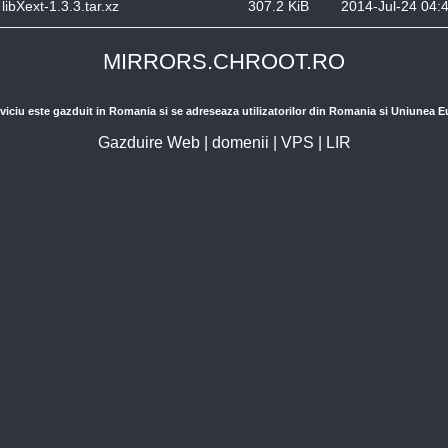
libXext-1.3.3.tar.xz
307.2 KiB
2014-Jul-24 04:
MIRRORS.CHROOT.RO
viciu este gazduit in Romania si se adreseaza utilizatorilor din Romania si Uniunea 
Gazduire Web
|
domenii
|
VPS
|
LIR