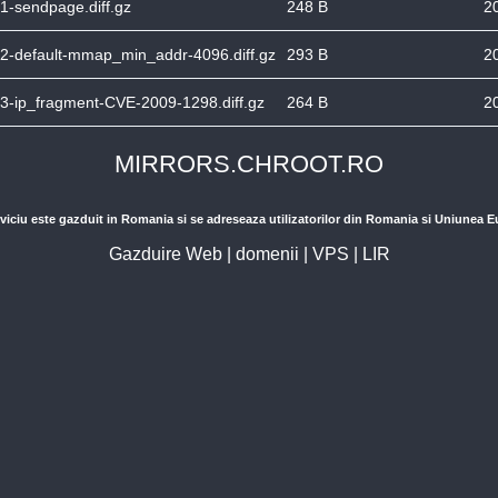
01-sendpage.diff.gz
248 B
2
-02-default-mmap_min_addr-4096.diff.gz
293 B
2
03-ip_fragment-CVE-2009-1298.diff.gz
264 B
2
MIRRORS.CHROOT.RO
viciu este gazduit in Romania si se adreseaza utilizatorilor din Romania si Uniunea 
Gazduire Web
|
domenii
|
VPS
|
LIR