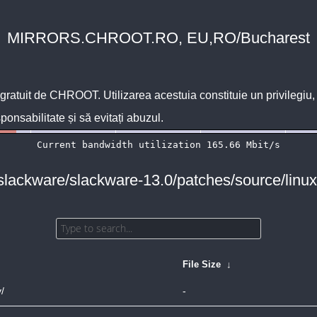
MIRRORS.CHROOT.RO, EU,RO/Bucharest
 gratuit de
CHROOT
. Utilizarea acestuia constituie un privilegi
sponsabilitate și să evitați abuzul.
/slackware/slackware-13.0/patches/source/linux
File Size
↓
/
-