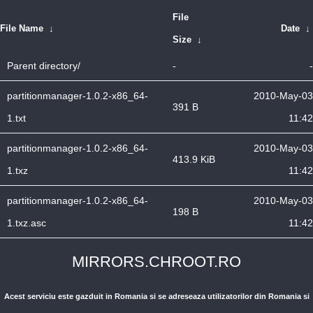
File
File Name
↓
Date
↓
Size
↓
Parent directory/
-
-
partitionmanager-1.0.2-x86_64-
2010-May-03
391 B
1.txt
11:42
partitionmanager-1.0.2-x86_64-
2010-May-03
413.9 KiB
1.txz
11:42
partitionmanager-1.0.2-x86_64-
2010-May-03
198 B
1.txz.asc
11:42
MIRRORS.CHROOT.RO
Acest serviciu este gazduit in Romania si se adreseaza utilizatorilor din Romania si